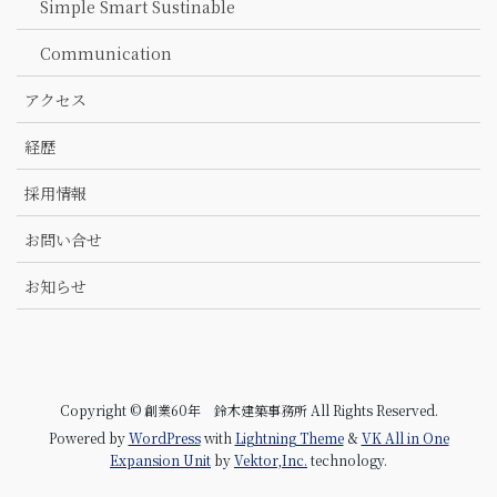
Simple Smart Sustinable
Communication
アクセス
経歴
採用情報
お問い合せ
お知らせ
Copyright © 創業60年 鈴木建築事務所 All Rights Reserved.
Powered by
WordPress
with
Lightning Theme
&
VK All in One
Expansion Unit
by
Vektor,Inc.
technology.